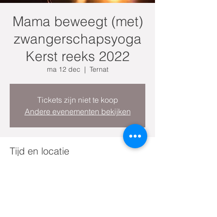
Mama beweegt (met)
zwangerschapsyoga
Kerst reeks 2022
ma 12 dec
  |  
Ternat
Tickets zijn niet te koop
Andere evenementen bekijken
Tijd en locatie
12 dec 2022, 19:45 – 21:15
Ternat, Gemeentehuisstraat 34, 1740
Ternat, België