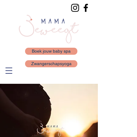
Boek jouw baby spa
Zwangerschapsyoga