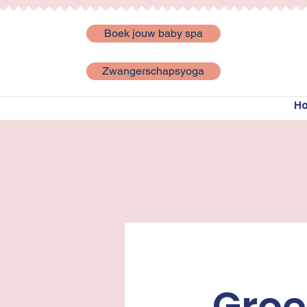
Boek jouw baby spa
Zwangerschapsyoga
H
Groe