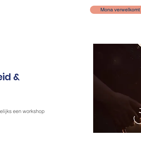
Mona verwelkomt 
id &
delijks een workshop