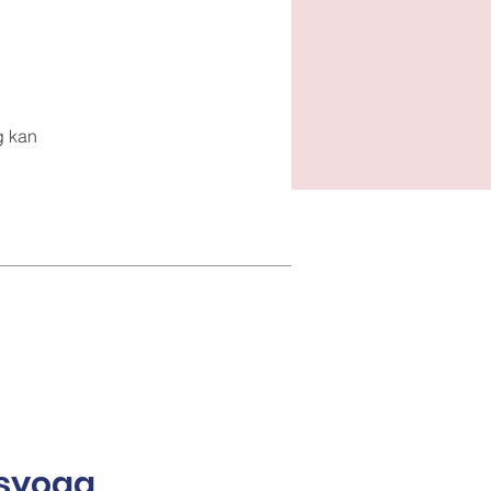
g kan
syoga