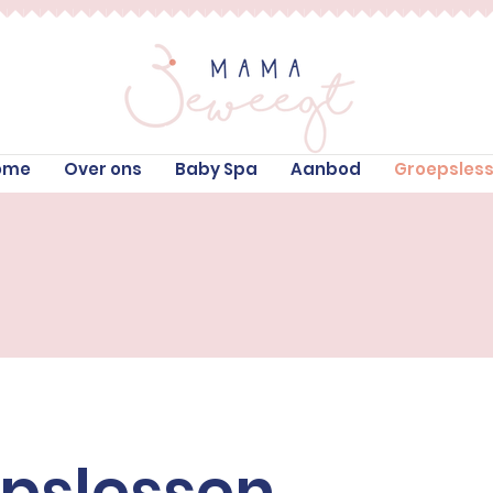
ome
Over ons
Baby Spa
Aanbod
Groepsles
pslessen