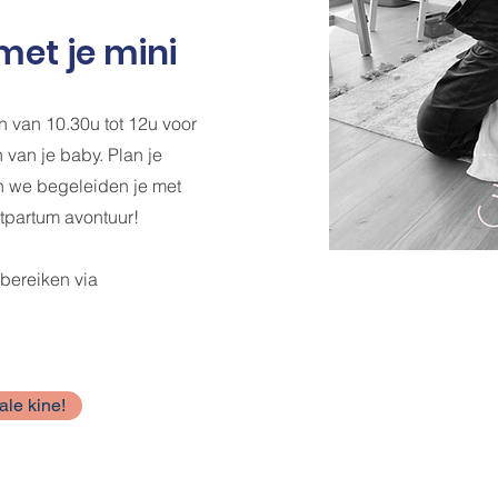
et je mini
 van 10.30u tot 12u voor
 van je baby. Plan je
en we begeleiden je met
tpartum avontuur!
 bereiken via
ale kine!