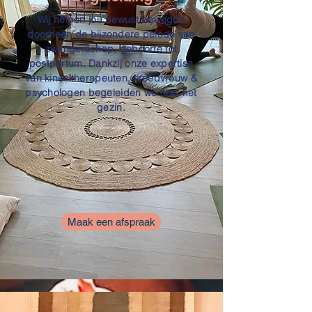
Wij helpen jou bewust bewegen
doorheen de bijzondere peiode van
zwangerschap, geboorte tot
postpartum. Dankzij onze expertise
van kinesitherapeuten, vroedvrouw &
psychologen begeleiden we heel het
gezin.
Maak een afspraak