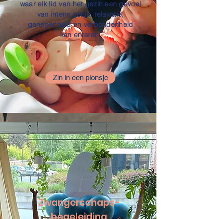
waar elk lid van het gezin een gevoel
van intens geluk, relaxatie,
genegenheid en verbondenheid
kan ervaren.
Zin in een plonsje
Zwangerschaps-
begeleiding