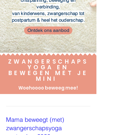
ontspanning, beweging en
verbinding,
van kinderwens, zwangerschap tot
postpartum & heel het ouderschap.
Ontdek ons aanbod
ZWANGERSCHAPS
YOGA EN
BEWEGEN MET JE
MINI
Woehoooo beweeg mee!
Mama beweegt (met)
zwangerschapsyoga