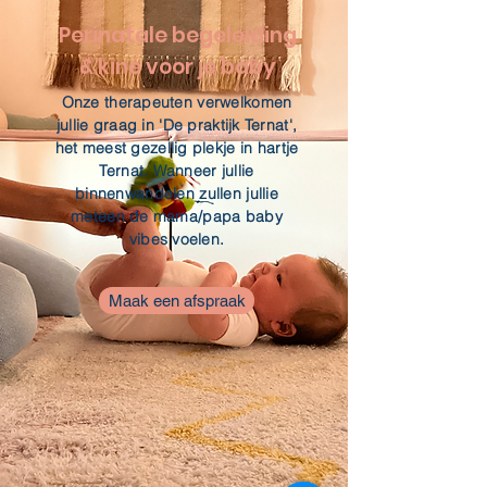
Perinatale begeleiding
& kine voor je baby
Onze therapeuten verwelkomen
jullie graag in 'De praktijk Ternat',
het meest gezellig plekje in hartje
Ternat. Wanneer jullie
binnenwandelen zullen jullie
meteen de mama/papa baby
vibes voelen.
Maak een afspraak