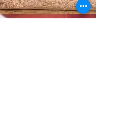
ERVARINGEN
Ouders over Mama Beweegt
Thomas
papa van Lou & Vic
Lou & Vic hebben genoten van hun
eerste plonsje in de babyspa!