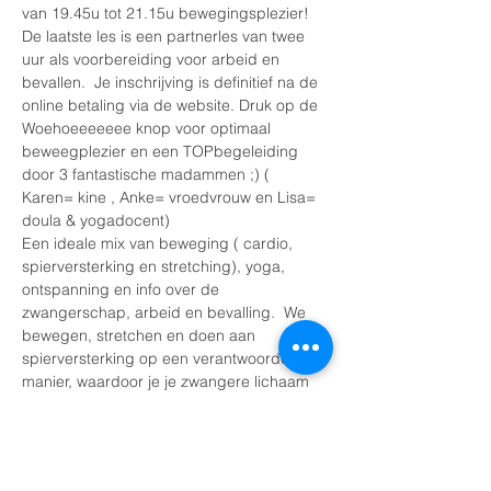
van 19.45u tot 21.15u bewegingsplezier! 
De laatste les is een partnerles van twee 
uur als voorbereiding voor arbeid en 
bevallen.  Je inschrijving is definitief na de 
online betaling via de website. Druk op de 
Woehoeeeeeee knop voor optimaal 
beweegplezier en een TOPbegeleiding 
door 3 fantastische madammen ;) ( 
Karen= kine , Anke= vroedvrouw en Lisa= 
doula & yogadocent)
Een ideale mix van beweging ( cardio, 
spierversterking en stretching), yoga, 
ontspanning en info over de 
zwangerschap, arbeid en bevalling.  We 
bewegen, stretchen en doen aan 
spierversterking op een verantwoorde 
manier, waardoor je je zwangere lichaam 
en je babytje beter leert kennen, en leert 
voelen waar je behoefte aan hebt.   
***
Onze missie
 - fit zwanger  