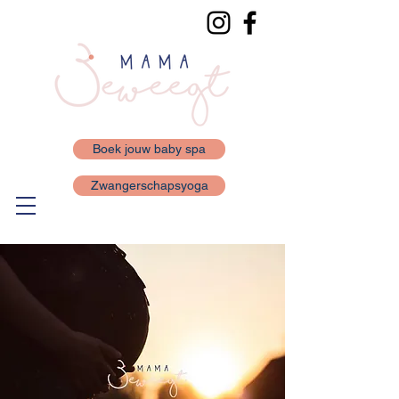
Boek jouw baby spa
Zwangerschapsyoga